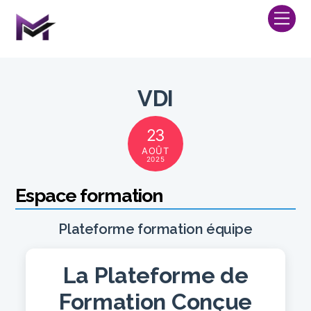
Skip
Me
to
content
VDI
23
AOÛT
2025
Espace formation
Plateforme formation équipe
La Plateforme de
Formation Conçue