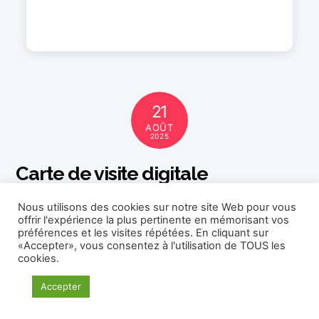
21
AOÛT
2025
Carte de visite digitale
Votre Carte de Visite Digitale
Nous utilisons des cookies sur notre site Web pour vous
offrir l'expérience la plus pertinente en mémorisant vos
préférences et les visites répétées. En cliquant sur
«Accepter», vous consentez à l'utilisation de TOUS les
Créez Votre Carte
cookies.
de Visite Digitale et
Back
Accepter
To
Interactive
Top