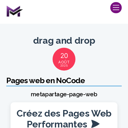
Skip
Me
to
content
drag and drop
20
AOÛT
2025
Pages web en NoCode
metapartage-page-web
Créez des Pages Web
Performantes