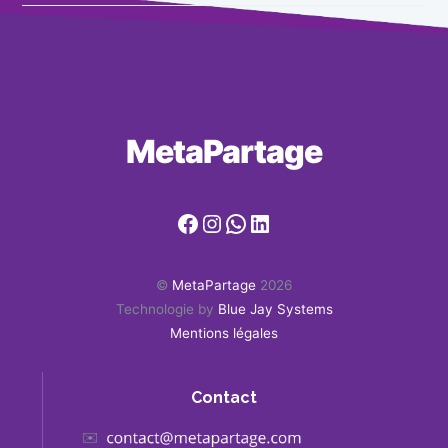
MetaPartage
Facebook
Instagram
WhatsApp
LinkedIn
©
MetaPartage
2026
Technologie by
Blue Jay Systems
Mentions légales
Contact
✉️