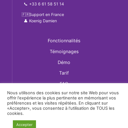
📞
+33 6 61 58 51 14
🇫🇷
Support en France
👤
Koenig Damien
Fonctionnalités
Témoignages
Démo
Tarif
FAQ
Nous utilisons des cookies sur notre site Web pour vous
Qui sommes-nous ?
offrir l'expérience la plus pertinente en mémorisant vos
préférences et les visites répétées. En cliquant sur
Blog
«Accepter», vous consentez à l'utilisation de TOUS les
cookies.
Back
Accepter
To