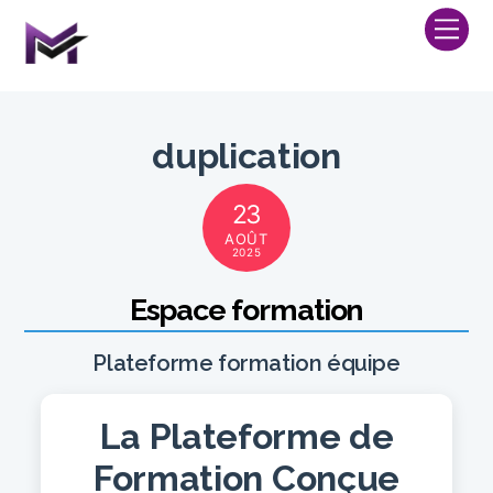
Skip
Me
to
content
duplication
23
AOÛT
2025
Espace formation
Plateforme formation équipe
La Plateforme de
Formation Conçue