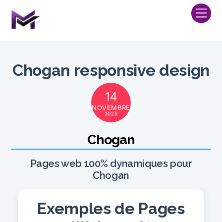
Skip
Me
to
content
Chogan responsive design
14
NOVEMBRE
2025
Chogan
Pages web 100% dynamiques pour
Chogan
Exemples de Pages