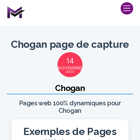
Skip
Me
to
content
Chogan page de capture
14
NOVEMBRE
2025
Chogan
Pages web 100% dynamiques pour
Chogan
Exemples de Pages