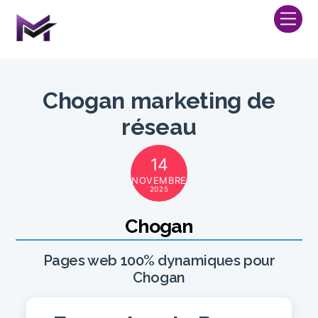
Skip
Me
to
content
Chogan marketing de
réseau
14
NOVEMBRE
2025
Chogan
Pages web 100% dynamiques pour
Chogan