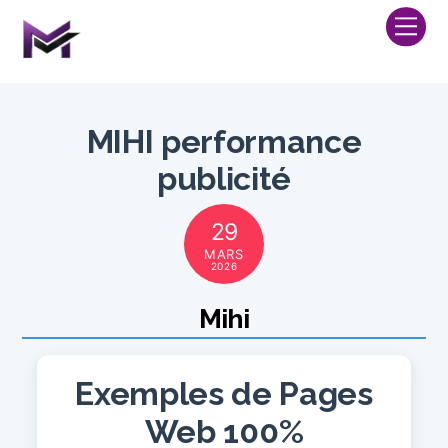
Skip
Me
to
content
MIHI performance
publicité
29
MARS
2026
Mihi
Exemples de Pages
Web 100%