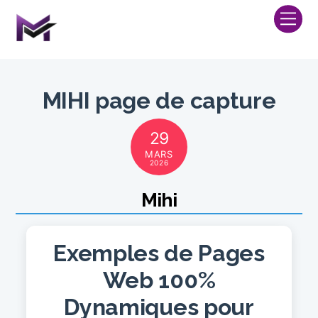
Skip
Me
to
content
MIHI page de capture
29
MARS
2026
Mihi
Exemples de Pages
Web 100%
Dynamiques pour