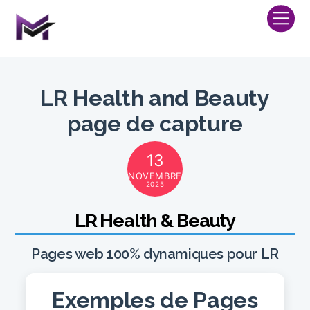
Skip
Me
to
content
LR Health and Beauty
page de capture
13
NOVEMBRE
2025
LR Health & Beauty
Pages web 100% dynamiques pour LR
Exemples de Pages