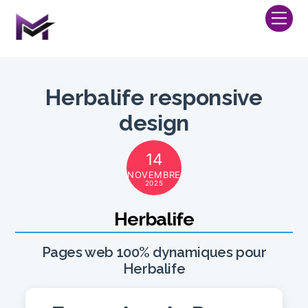
Skip
Me
to
content
Herbalife responsive
design
14
NOVEMBRE
2025
Herbalife
Pages web 100% dynamiques pour
Herbalife