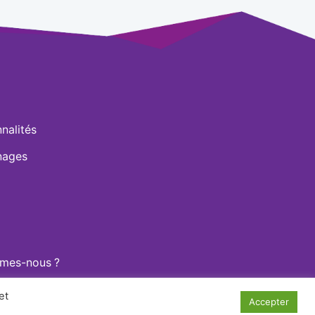
nalités
nages
mes-nous ?
Back
et
To
Accepter
Top