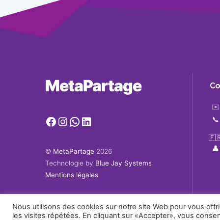
MetaPartage
Co
✉️
Facebook
Instagram
WhatsApp
LinkedIn
📞
🇫
👤
©
MetaPartage
2026
Technologie by
Blue Jay Systems
Mentions légales
Nous utilisons des cookies sur notre site Web pour vous offr
les visites répétées. En cliquant sur «Accepter», vous consent