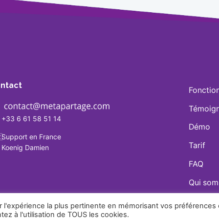
ntact
Fonction
Témoig
+33 6 61 58 51 14
Démo

Support en France
Tarif
Koenig Damien
FAQ
Qui som
Blog
ir l'expérience la plus pertinente en mémorisant vos préférences 
ez à l'utilisation de TOUS les cookies.