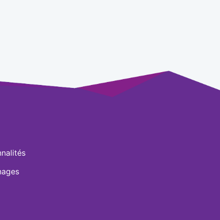
nalités
nages