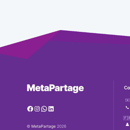
MetaPartage
Co
✉️
Facebook
Instagram
WhatsApp
LinkedIn
📞
🇫
👤
©
MetaPartage
2026