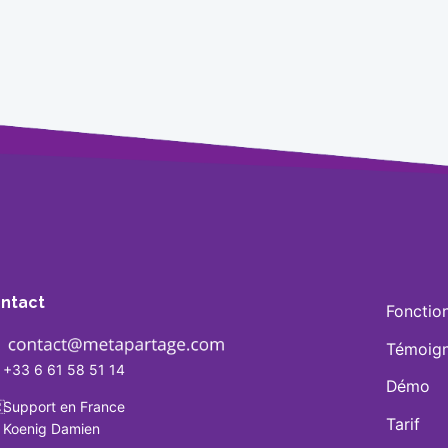
ntact
Fonction
Témoig
+33 6 61 58 51 14
Démo

Support en France
Tarif
Koenig Damien