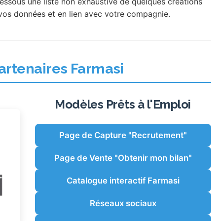
i-dessous une liste non exhaustive de quelques créations
vos données et en lien avec votre compagnie.
partenaires Farmasi
Modèles Prêts à l'Emploi
Page de Capture "Recrutement"
Page de Vente "Obtenir mon bilan"
Catalogue interactif Farmasi
Réseaux sociaux