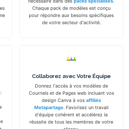
nécessaire dans des
packs spécialisés
.
tes
Chaque pack de modèles est conçu
une
pour répondre aux besoins spécifiques
de votre secteur d'activité.
Salut!
Idée?
On y va!
Collaborez avec Votre Équipe
Donnez l'accès à vos modèles de
:
Courriels et de Pages web incluant vos
design Canva à vos
affiliés
a
Metapartage
. Favorisez un travail
d'équipe cohérent et accélérez la
ge
réussite de tous les membres de votre
e
réseau.