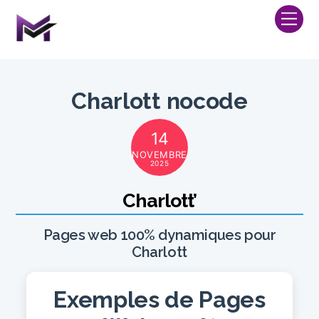
Skip
Me
to
content
Charlott nocode
14
NOVEMBRE
2025
Charlott’
Pages web 100% dynamiques pour
Charlott
Exemples de Pages