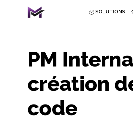
Skip
to
SOLUTIONS
content
PM Interna
création d
code